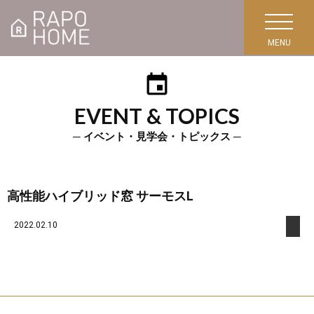
toggle
navigation
EVENT & TOPICS
─ イベント・見学会・トピックス ─
高性能ハイブリッド窓 サーモスL
2022.02.10