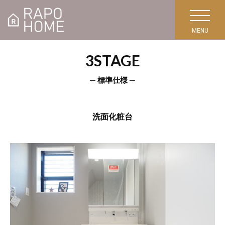
toggle
navigation
3STAGE
─ 標準仕様 ─
洗面化粧台